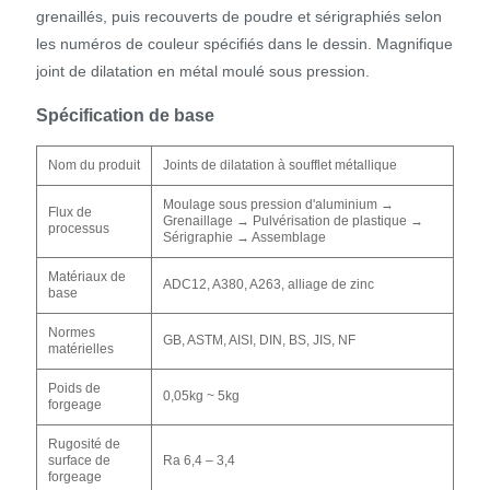
grenaillés, puis recouverts de poudre et sérigraphiés selon
les numéros de couleur spécifiés dans le dessin. Magnifique
joint de dilatation en métal moulé sous pression.
Spécification de base
Nom du produit
Joints de dilatation à soufflet métallique
Moulage sous pression d'aluminium →
Flux de
Grenaillage → Pulvérisation de plastique →
processus
Sérigraphie → Assemblage
Matériaux de
ADC12, A380, A263, alliage de zinc
base
Normes
GB, ASTM, AISI, DIN, BS, JIS, NF
matérielles
Poids de
0,05kg ~ 5kg
forgeage
Rugosité de
surface de
Ra 6,4 – 3,4
forgeage