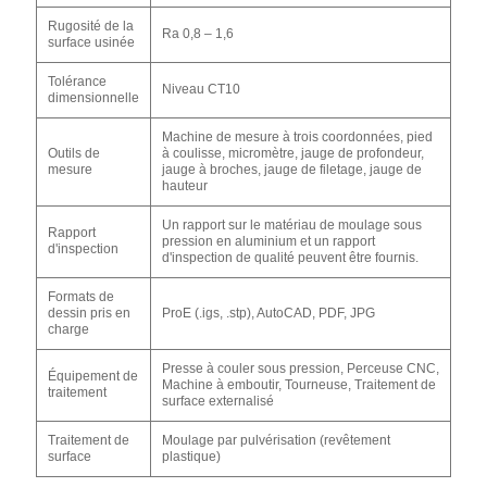
Rugosité de la
Ra 0,8 – 1,6
surface usinée
Tolérance
Niveau CT10
dimensionnelle
Machine de mesure à trois coordonnées, pied
Outils de
à coulisse, micromètre, jauge de profondeur,
mesure
jauge à broches, jauge de filetage, jauge de
hauteur
Un rapport sur le matériau de moulage sous
Rapport
pression en aluminium et un rapport
d'inspection
d'inspection de qualité peuvent être fournis.
Formats de
dessin pris en
ProE (.igs, .stp), AutoCAD, PDF, JPG
charge
Presse à couler sous pression, Perceuse CNC,
Équipement de
Machine à emboutir, Tourneuse, Traitement de
traitement
surface externalisé
Traitement de
Moulage par pulvérisation (revêtement
surface
plastique)