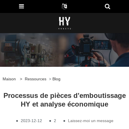
Maison
>
Ressources
>
Blog
Processus de pièces d'emboutissage
HY et analyse économique
●
2023-12-12
●
2
●
Laissez-moi un message