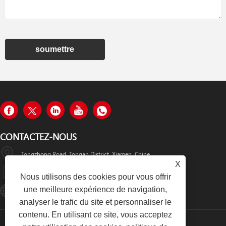
soumettre
CONTACTEZ-NOUS
Tongzhong Road, Tongan District, Xiamen, Chine
X
+86-19979320050
Nous utilisons des cookies pour vous offrir
une meilleure expérience de navigation,
Sales08@xmhongyu.com.cn
analyser le trafic du site et personnaliser le
contenu. En utilisant ce site, vous acceptez