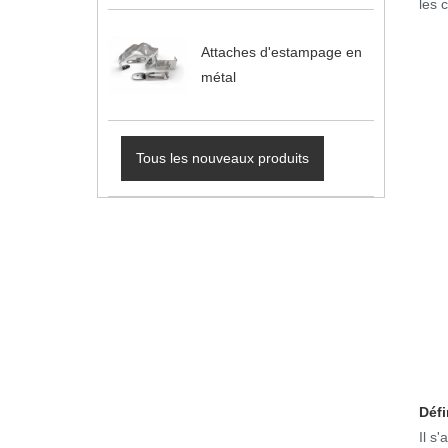
les 
Attaches d'estampage en
métal
Tous les nouveaux produits
Défi
Il s