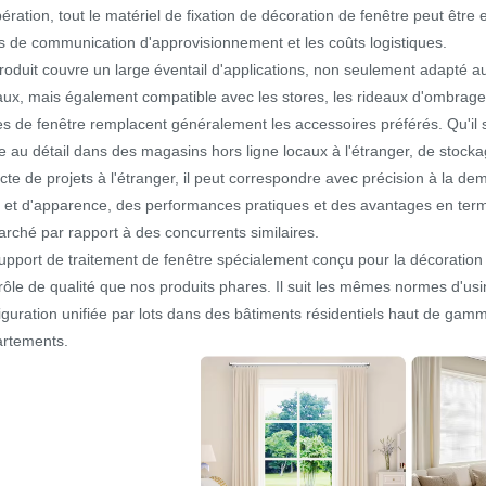
ération, tout le matériel de fixation de décoration de fenêtre peut êtr
s de communication d'approvisionnement et les coûts logistiques.
roduit couvre un large éventail d'applications, non seulement adapté a
aux, mais également compatible avec les stores, les rideaux d'ombrage e
es de fenêtre remplacent généralement les accessoires préférés. Qu'il 
e au détail dans des magasins hors ligne locaux à l'étranger, de stock
ecte de projets à l'étranger, il peut correspondre avec précision à la 
e et d'apparence, des performances pratiques et des avantages en terme
arché par rapport à des concurrents similaires.
upport de traitement de fenêtre spécialement conçu pour la décoration
rôle de qualité que nos produits phares. Il suit les mêmes normes d'usi
iguration unifiée par lots dans des bâtiments résidentiels haut de gam
rtements.