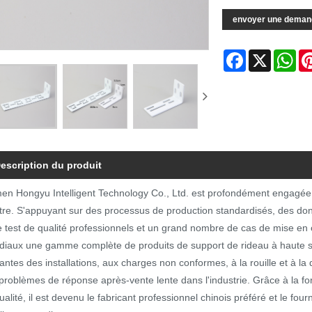
envoyer une deman
Facebook
X
Wh
escription du produit
en Hongyu Intelligent Technology Co., Ltd. est profondément engagée da
tre. S'appuyant sur des processus de production standardisés, des don
e test de qualité professionnels et un grand nombre de cas de mise en œ
iaux une gamme complète de produits de support de rideau à haute st
antes des installations, aux charges non conformes, à la rouille et à la 
problèmes de réponse après-vente lente dans l'industrie. Grâce à la for
ualité, il est devenu le fabricant professionnel chinois préféré et le fo