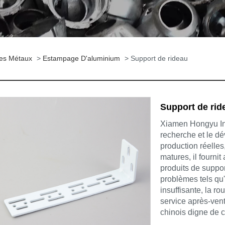
es Métaux
>
Estampage D'aluminium
> Support de rideau
Support de rid
Xiamen Hongyu Int
recherche et le d
production réelles
matures, il fourni
produits de suppor
problèmes tels qu'
insuffisante, la ro
service après-vente
chinois digne de c