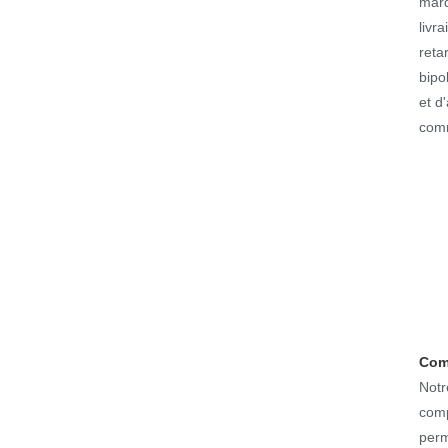
marq
livr
reta
bipo
et d
comm
Comp
Notr
comp
perm