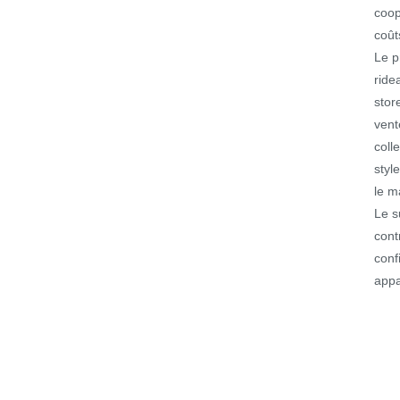
coop
coût
Le p
ride
stor
vent
coll
styl
le m
Le s
cont
conf
appa