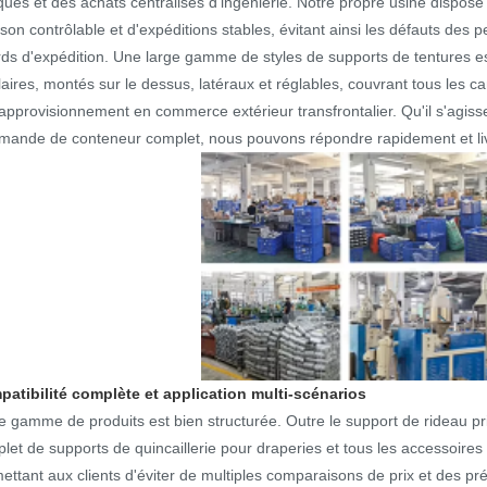
ues et des achats centralisés d’ingénierie. Notre propre usine dispose 
aison contrôlable et d'expéditions stables, évitant ainsi les défauts des
rds d'expédition. Une large gamme de styles de supports de tentures es
laires, montés sur le dessus, latéraux et réglables, couvrant tous les c
'approvisionnement en commerce extérieur transfrontalier. Qu'il s'agis
ande de conteneur complet, nous pouvons répondre rapidement et liv
atibilité complète et application multi-scénarios
e gamme de produits est bien structurée. Outre le support de rideau p
let de supports de quincaillerie pour draperies et tous les accessoire
ettant aux clients d'éviter de multiples comparaisons de prix et des pr