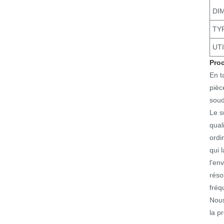
DIM
TYP
UTI
Proc
En t
pièc
soud
Le s
qual
ordi
qui 
l'en
réso
fréq
Nous
la p