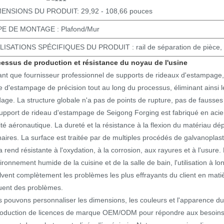
ENSIONS DU PRODUIT: 29,92 - 108,66 pouces
E DE MONTAGE : Plafond/Mur
LISATIONS SPÉCIFIQUES DU PRODUIT : rail de séparation de pièce, r
essus de production et résistance du noyau de l'usine
ant que fournisseur professionnel de supports de rideaux d'estampage
e d'estampage de précision tout au long du processus, éliminant ainsi 
age. La structure globale n'a pas de points de rupture, pas de fausse
upport de rideau d'estampage de Seigong Forging est fabriqué en acier 
ité aéronautique. La dureté et la résistance à la flexion du matériau d
naires. La surface est traitée par de multiples procédés de galvanoplasti
la rend résistante à l'oxydation, à la corrosion, aux rayures et à l'usure.
vironnement humide de la cuisine et de la salle de bain, l'utilisation à lon
lvent complètement les problèmes les plus effrayants du client en mati
uent des problèmes.
 pouvons personnaliser les dimensions, les couleurs et l'apparence d
roduction de licences de marque OEM/ODM pour répondre aux besoins di