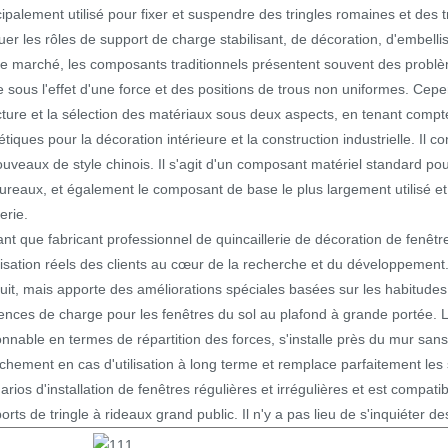
cipalement utilisé pour fixer et suspendre des tringles romaines et des t
ouer les rôles de support de charge stabilisant, de décoration, d'embel
le marché, les composants traditionnels présentent souvent des problè
le sous l'effet d'une force et des positions de trous non uniformes. Ce
cture et la sélection des matériaux sous deux aspects, en tenant compt
étiques pour la décoration intérieure et la construction industrielle. Il
ouveaux de style chinois. Il s'agit d'un composant matériel standard po
ureaux, et également le composant de base le plus largement utilisé et
erie.
ant que fabricant professionnel de quincaillerie de décoration de fenêtr
ilisation réels des clients au cœur de la recherche et du développement
uit, mais apporte des améliorations spéciales basées sur les habitudes d'
ences de charge pour les fenêtres du sol au plafond à grande portée. L
onnable en termes de répartition des forces, s'installe près du mur san
chement en cas d'utilisation à long terme et remplace parfaitement les s
arios d'installation de fenêtres régulières et irrégulières et est compat
orts de tringle à rideaux grand public. Il n'y a pas lieu de s'inquiéter de