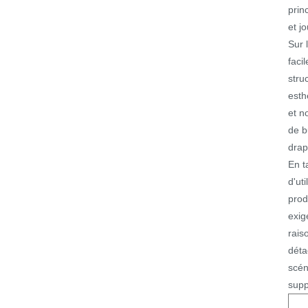
prin
et j
Sur 
faci
stru
esth
et n
de b
drap
En t
d'ut
prod
exig
rais
déta
scén
supp